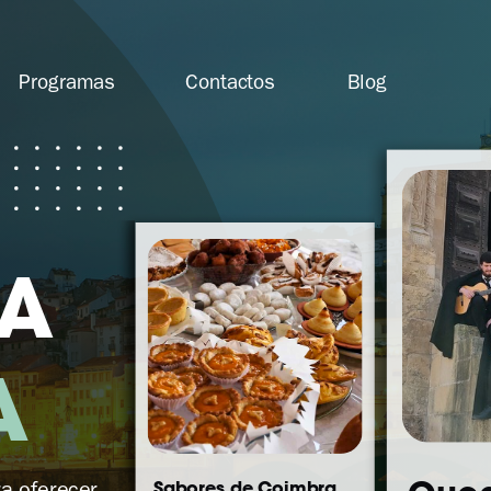
Programas
Contact
os
Blog
A
A
Sabores de Coimbra