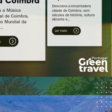
a Coimbra
Descubra a encantadora
a a Música
cidade de Coimbra, com
séculos de história, cultura
nal de Coimbra,
vibrante e...
io Mundial da
..
L
er mais
s