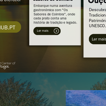
Ouç
a oferecer
Embarque numa aventura
Descubr
gastronómica com "Os
Sabores de Coimbra", onde
Tradicio
cada prato conta uma
Patrimón
história de tradição e legado.
UNESCO.
UB.PT
Ler mais
L
er mai