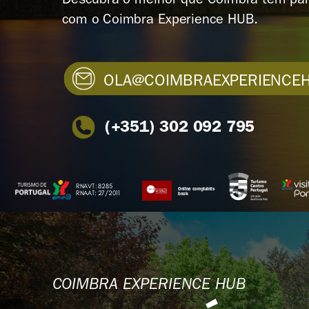
Descubra o melhor que Coimbra tem par
com o Coimbra Experience HUB.
OLA@COIMBRAEXPERIENCEH
(+351) 302 092 795
RNAVT: 8285
Online complaints
RNAAT: 27/2011
book
COIMBRA EXPERIENCE HUB